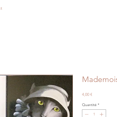
t
Mademois
Prix
4,00 €
Quantité
*