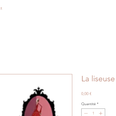
t
La liseuse
Prix
0,00 €
Quantité
*