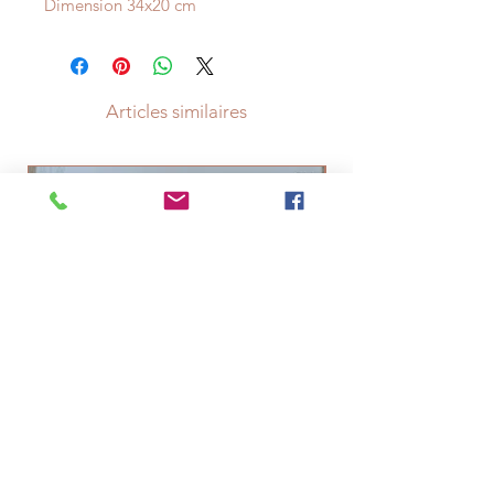
Dimension 34x20 cm
Articles similaires
Linogravure "Arpèges et vieilles
Linogravure "Edm