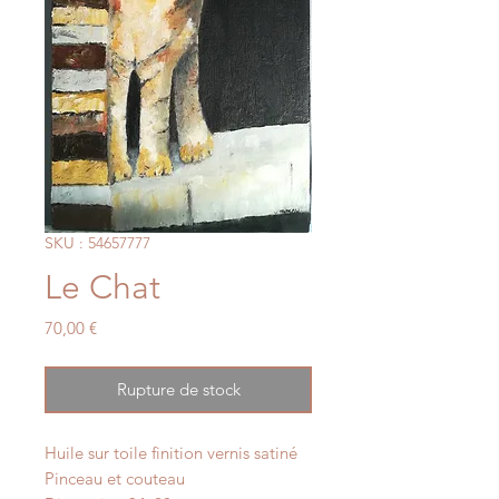
SKU : 54657777
Le Chat
Prix
70,00 €
Rupture de stock
Huile sur toile finition vernis satiné
Pinceau et couteau